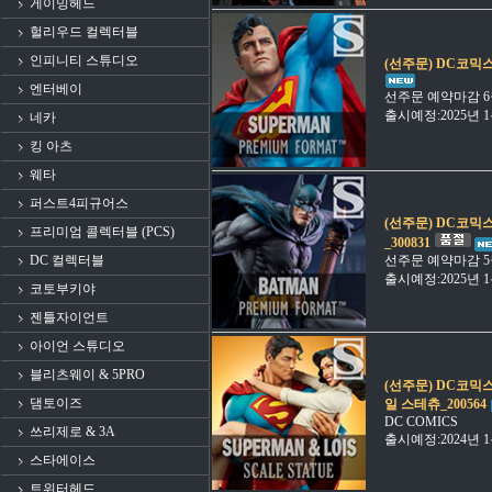
게이밍헤드
헐리우드 컬렉터블
인피니티 스튜디오
(선주문) DC코믹스
엔터베이
선주문 예약마감 6
출시예정:2025년
네카
킹 아츠
웨타
퍼스트4피규어스
(선주문) DC코믹
프리미엄 콜렉터블 (PCS)
_300831
DC 컬렉터블
선주문 예약마감 5
출시예정:2025년
코토부키야
젠틀자이언트
아이언 스튜디오
블리츠웨이 & 5PRO
(선주문) DC코믹
댐토이즈
일 스테츄_200564
DC COMICS
쓰리제로 & 3A
출시예정:2024년
스타에이스
트위터헤드