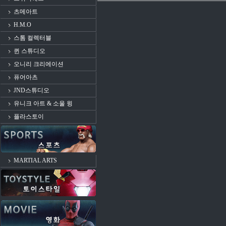
츠메아트
H.M.O
스톰 컬렉터블
퀸 스튜디오
오니리 크리에이션
퓨어아츠
JND스튜디오
유니크 아트 & 소울 윙
플라스토이
MARTIAL ARTS