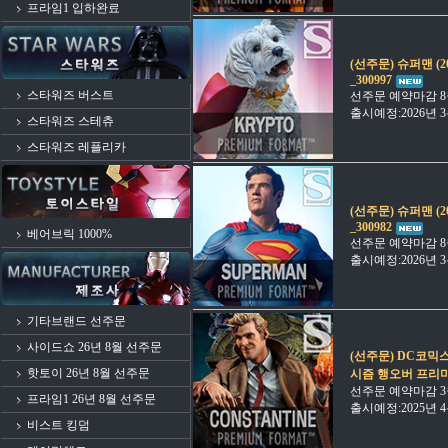
프라임1 입하완료
(선주문) 슈퍼맨 (
_300997
스타워즈 버스트
선주문 예약마감 8
출시예정:2026년
스타워즈 스테츄
스타워즈 레플리카
(선주문) 슈퍼맨 (
_300982
베어브릭 1000%
선주문 예약마감 8
출시예정:2026년
기타브랜드 선주문
사이드쇼 26년 8월 선주문
(선주문) DC코믹
핫토이 26년 8월 선주문
시즘 행오버 프리미엄
선주문 예약마감 3
프라임1 26년 8월 선주문
출시예정:2025년
비스트 킹덤