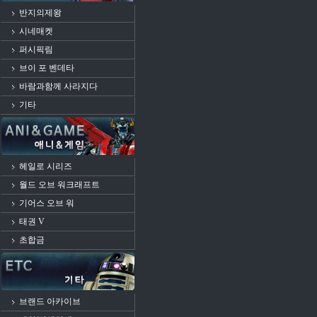
반지의제왕
시네매켓
퍼시픽림
브이 포 벤데타
바람과함께 사라지다
기타
헤일로 시리즈
월드 오브 워크래프트
기어스 오브 워
태권 V
초합금
브랜드 아카이브