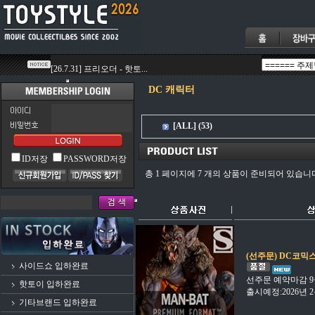
DC 캐릭터
[ALL] (53)
ID저장
PASSWORD저장
총 1 페이지에 7 개의 상품이 준비되어 있습니
(선주문) DC코믹스
사이드쇼 입하완료
선주문 예약마감 9
핫토이 입하완료
출시예정:2026년
기타브랜드 입하완료