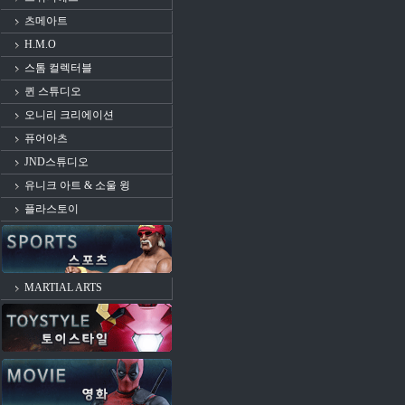
츠메아트
H.M.O
스톰 컬렉터블
퀸 스튜디오
오니리 크리에이션
퓨어아츠
JND스튜디오
유니크 아트 & 소울 윙
플라스토이
MARTIAL ARTS