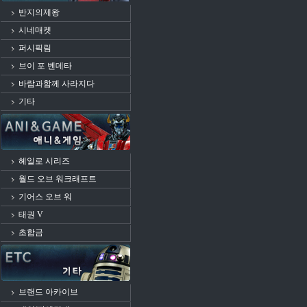
반지의제왕
시네매켓
퍼시픽림
브이 포 벤데타
바람과함께 사라지다
기타
헤일로 시리즈
월드 오브 워크래프트
기어스 오브 워
태권 V
초합금
브랜드 아카이브