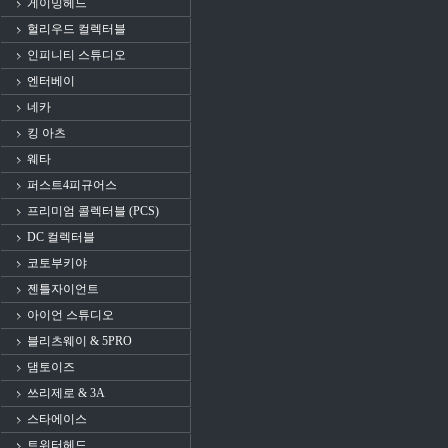
게이밍헤드
헐리우드 컬렉터블
인피니티 스튜디오
엔터베이
네카
킹 아츠
웨타
퍼스트4피규어스
프리미엄 콜렉터블 (PCS)
DC 컬렉터블
코토부키야
젠틀자이언트
아이언 스튜디오
블리츠웨이 & 5PRO
댐토이즈
쓰리제로 & 3A
스타에이스
트위터헤드