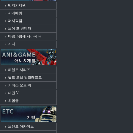
반지의제왕
시네매켓
퍼시픽림
브이 포 벤데타
바람과함께 사라지다
기타
헤일로 시리즈
월드 오브 워크래프트
기어스 오브 워
태권 V
초합금
브랜드 아카이브