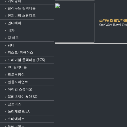
게이밍헤드
헐리우드 컬렉터블
인피니티 스튜디오
스타워즈 로얄가드
엔터베이
Star Wars Royal Gua
네카
킹 아츠
웨타
퍼스트4피규어스
프리미엄 콜렉터블 (PCS)
DC 컬렉터블
코토부키야
젠틀자이언트
아이언 스튜디오
블리츠웨이 & 5PRO
댐토이즈
쓰리제로 & 3A
스타에이스
트위터헤드