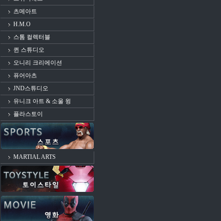
츠메아트
H.M.O
스톰 컬렉터블
퀸 스튜디오
오니리 크리에이션
퓨어아츠
JND스튜디오
유니크 아트 & 소울 윙
플라스토이
MARTIAL ARTS