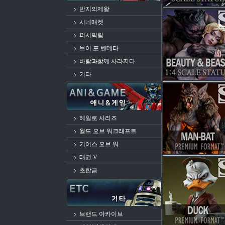
반지의제왕
시네매켓
퍼시픽림
브이 포 벤데타
바람과함께 사라지다
기타
헤일로 시리즈
월드 오브 워크래프트
기어스 오브 워
태권 V
초합금
브랜드 아카이브