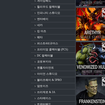
게이밍헤드
헐리우드 컬렉터블
인피니티 스튜디오
엔터베이
네카
킹 아츠
웨타
퍼스트4피규어스
프리미엄 콜렉터블 (PCS)
DC 컬렉터블
코토부키야
젠틀자이언트
아이언 스튜디오
블리츠웨이 & 5PRO
댐토이즈
쓰리제로 & 3A
스타에이스
트위터헤드