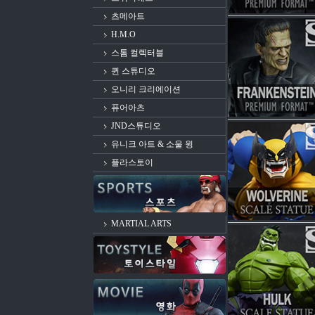
츠메아트
H.M.O
스톰 컬렉터블
퀸 스튜디오
오니리 크리에이션
퓨어아츠
JND스튜디오
유니크 아트 & 소울 윙
플라스토이
MARTIAL ARTS