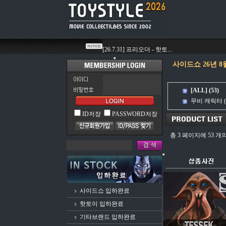
사이드쇼 26년 8
[ALL] (53)
무비 캐릭터
(
ID저장
PASSWORD저장
총 3 페이지에 53 
사이드쇼 입하완료
핫토이 입하완료
기타브랜드 입하완료