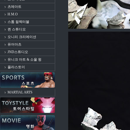
츠메아트
H.M.O
스톰 컬렉터블
퀸 스튜디오
오니리 크리에이션
퓨어아츠
JND스튜디오
유니크 아트 & 소울 윙
플라스토이
MARTIAL ARTS