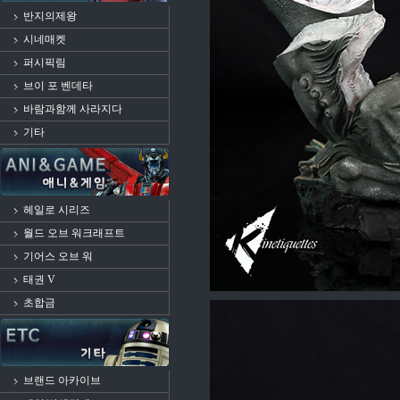
반지의제왕
시네매켓
퍼시픽림
브이 포 벤데타
바람과함께 사라지다
기타
헤일로 시리즈
월드 오브 워크래프트
기어스 오브 워
태권 V
초합금
브랜드 아카이브