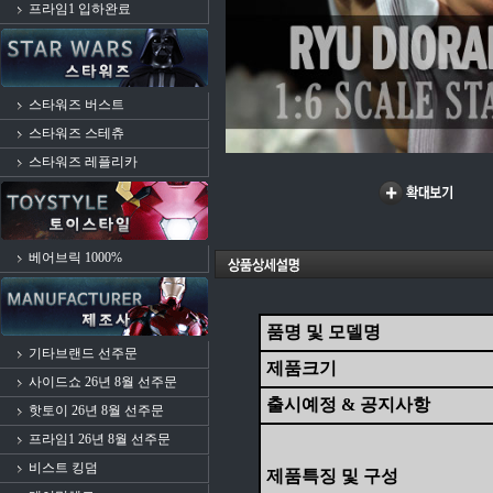
프라임1 입하완료
스타워즈 버스트
스타워즈 스테츄
스타워즈 레플리카
베어브릭 1000%
품명 및 모델명
기타브랜드 선주문
제품크기
사이드쇼 26년 8월 선주문
출시예정 & 공지사항
핫토이 26년 8월 선주문
프라임1 26년 8월 선주문
비스트 킹덤
제품특징 및 구성