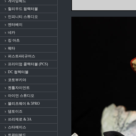
게이밍헤드
헐리우드 컬렉터블
인피니티 스튜디오
엔터베이
네카
킹 아츠
웨타
퍼스트4피규어스
프리미엄 콜렉터블 (PCS)
DC 컬렉터블
코토부키야
젠틀자이언트
아이언 스튜디오
블리츠웨이 & 5PRO
댐토이즈
쓰리제로 & 3A
스타에이스
트위터헤드