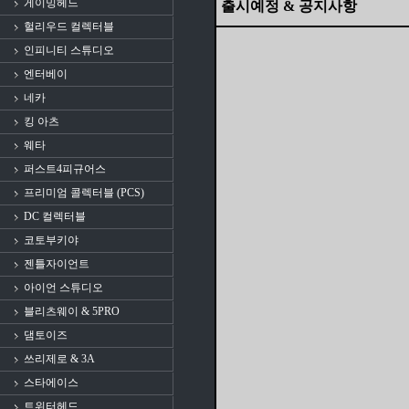
게이밍헤드
출시예정 & 공지사항
헐리우드 컬렉터블
인피니티 스튜디오
엔터베이
네카
킹 아츠
웨타
퍼스트4피규어스
프리미엄 콜렉터블 (PCS)
DC 컬렉터블
코토부키야
젠틀자이언트
아이언 스튜디오
블리츠웨이 & 5PRO
댐토이즈
쓰리제로 & 3A
스타에이스
트위터헤드