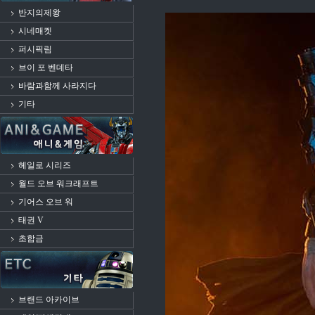
반지의제왕
시네매켓
퍼시픽림
브이 포 벤데타
바람과함께 사라지다
기타
헤일로 시리즈
월드 오브 워크래프트
기어스 오브 워
태권 V
초합금
브랜드 아카이브