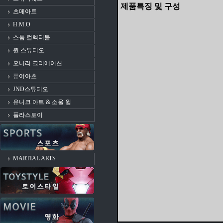
제품특징 및 구성
츠메아트
H.M.O
스톰 컬렉터블
퀸 스튜디오
오니리 크리에이션
퓨어아츠
JND스튜디오
유니크 아트 & 소울 윙
플라스토이
MARTIAL ARTS