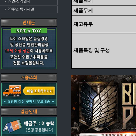
제품크기
개인/잔액결제
20주년 특가세일
제품무게
재고유무
제품특징 및 구성