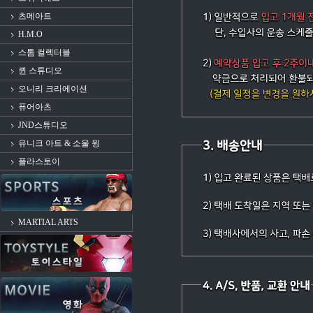
츠메아트
H.M.O
스톰 컬렉터블
퀸 스튜디오
오니리 크리에이션
퓨어아츠
JND스튜디오
유니크 아트 & 소울 윙
플라스토이
MARTIAL ARTS