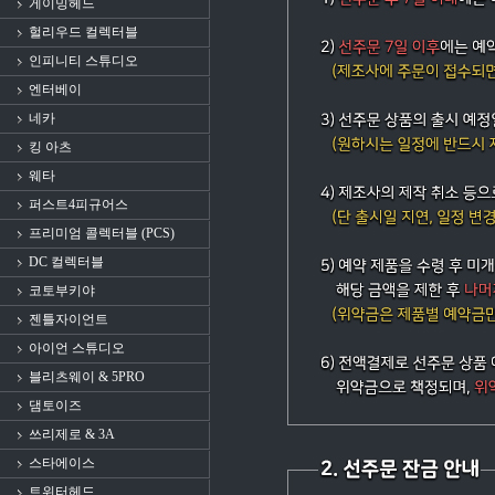
게이밍헤드
헐리우드 컬렉터블
인피니티 스튜디오
엔터베이
네카
킹 아츠
웨타
퍼스트4피규어스
프리미엄 콜렉터블 (PCS)
DC 컬렉터블
코토부키야
젠틀자이언트
아이언 스튜디오
블리츠웨이 & 5PRO
댐토이즈
쓰리제로 & 3A
스타에이스
트위터헤드