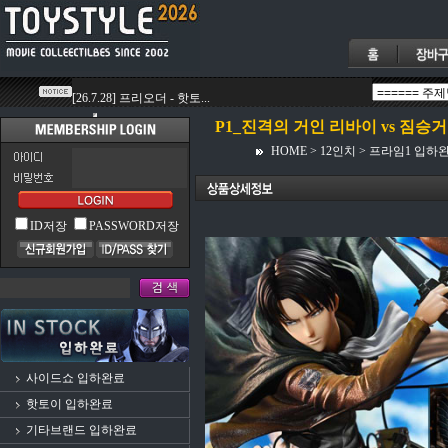
P1_진격의 거인 리바이 vs 짐승거
HOME
>
12인치
>
프라임1 입하
ID저장
PASSWORD저장
사이드쇼 입하완료
핫토이 입하완료
기타브랜드 입하완료