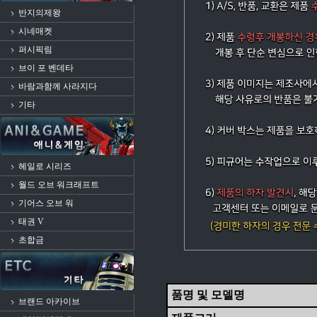
반지의제왕
시네매켓
퍼시픽림
브이 포 벤데타
바람과함께 사라지다
기타
헤일로 시리즈
월드 오브 워크래프트
기어스 오브 워
태권 V
초합금
품명 및 모델명
브랜드 아카이브