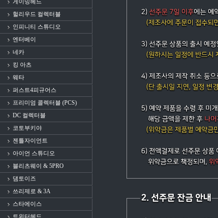
게이밍헤드
헐리우드 컬렉터블
인피니티 스튜디오
엔터베이
네카
킹 아츠
웨타
퍼스트4피규어스
프리미엄 콜렉터블 (PCS)
DC 컬렉터블
코토부키야
젠틀자이언트
아이언 스튜디오
블리츠웨이 & 5PRO
댐토이즈
쓰리제로 & 3A
스타에이스
트위터헤드