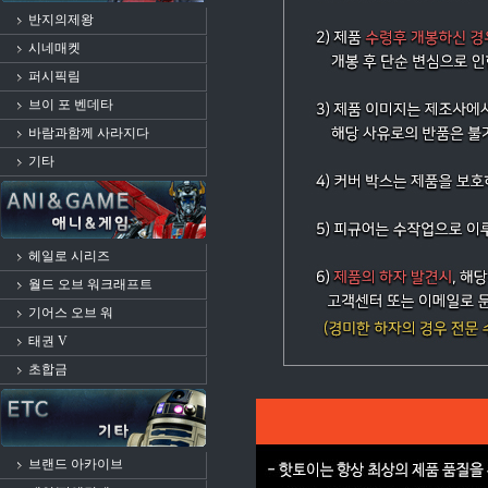
반지의제왕
시네매켓
퍼시픽림
브이 포 벤데타
바람과함께 사라지다
기타
헤일로 시리즈
월드 오브 워크래프트
기어스 오브 워
태권 V
초합금
브랜드 아카이브