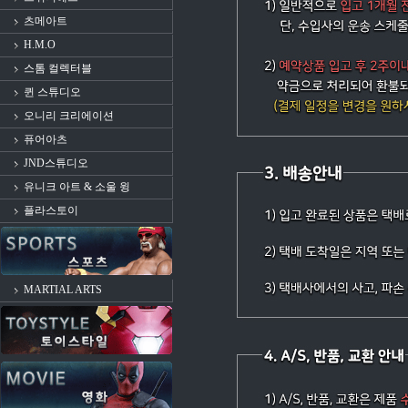
츠메아트
H.M.O
스톰 컬렉터블
퀸 스튜디오
오니리 크리에이션
퓨어아츠
JND스튜디오
유니크 아트 & 소울 윙
플라스토이
MARTIAL ARTS